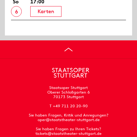
So
17:00
Karten
6
Staatsoper Stuttgart
Oberer Schloßgarten 6
70173 Stuttgart
T +49 711 20 20-90
Sie haben Fragen, Kritik und Anregungen?
oper@staatstheater-stuttgart.de
Sie haben Fragen zu Ihren Tickets?
tickets@staatstheater-stuttgart.de