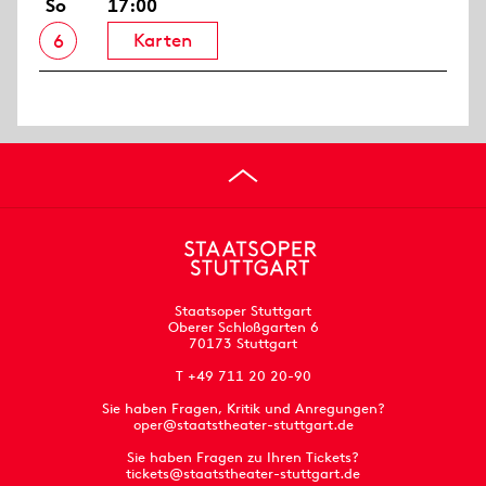
So
17:00
Karten
6
Staatsoper Stuttgart
Oberer Schloßgarten 6
70173 Stuttgart
T +49 711 20 20-90
Sie haben Fragen, Kritik und Anregungen?
oper@staatstheater-stuttgart.de
Sie haben Fragen zu Ihren Tickets?
tickets@staatstheater-stuttgart.de