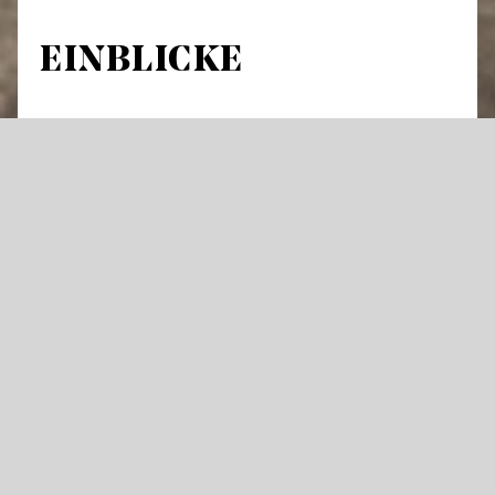
EINBLICKE
Führung durch Theatergebäude und
Werkstätten
An über 300 Abenden im Jahr hebt sich der
Vorhang an den Staatstheatern für Oper,
Schauspiel oder Ballett – und die Künstler
stehen im Rampenlicht. Doch was geschieht
im Theater eigentlich tagsüber und wie
entsteht eine große Bühnenproduktion?
Öffnen Sie mit uns Türen die dem Publikum