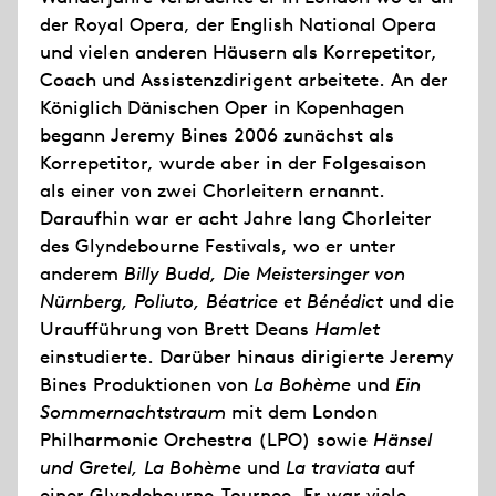
der Royal Opera, der English National Opera
und vielen anderen Häusern als Korrepetitor,
Coach und Assistenzdirigent arbeitete. An der
Königlich Dänischen Oper in Kopenhagen
begann Jeremy Bines 2006 zunächst als
Korrepetitor, wurde aber in der Folgesaison
als einer von zwei Chorleitern ernannt.
Daraufhin war er acht Jahre lang Chorleiter
des Glyndebourne Festivals, wo er unter
anderem
Billy Budd, Die Meistersinger von
Nürnberg, Poliuto, Béatrice et Bénédict
und die
Uraufführung von Brett Deans
Hamlet
einstudierte. Darüber hinaus dirigierte Jeremy
Bines Produktionen von
La Bohème
und
Ein
Sommernachtstraum
mit dem London
Philharmonic Orchestra (LPO) sowie
Hänsel
und Gretel, La Bohème
und
La traviata
auf
einer Glyndebourne-Tournee. Er war viele