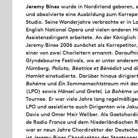
Jeremy Bines
wurde in Nordirland geboren, s
und absolvierte eine Ausbildung zum Korrep
Studio. Seine Wanderjahre verbrachte er in L
English National Opera und vielen anderen H
Assistenzdirigent arbeitete. An der Königli
Jeremy Bines 2006 zunächst als Korrepetitor,
einer von zwei Chorleitern ernannt. Daraufhi
Glyndebourne Festivals, wo er unter andere
Nürnberg, Poliuto, Béatrice et Bénédict
und di
Hamlet
einstudierte. Darüber hinaus dirigie
Bohème
und
Ein Sommernachtstraum
mit de
(LPO) sowie
Hänsel und Gretel, La Bohème
u
Tournee. Er war viele Jahre lang regelmäßige
LPO und assistierte auch Dirigenten wie Jaku
Davis und Omer Meir Wellber. Als Gastchordi
de Radio France und dem Niederländischen 
war er neun Jahre Chordirektor der Deutschen
ist Jeremy Bines Chordirektor der Staatsoper