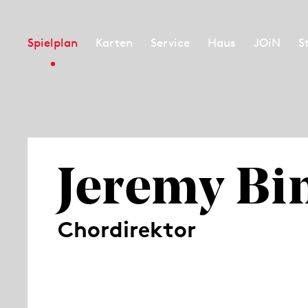
Spielplan
Karten
Service
Haus
JOiN
S
Jeremy Bi
Chordirektor