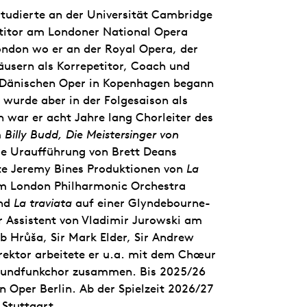
tudierte an der Universität Cambridge
etitor am Londoner National Opera
ondon wo er an der Royal Opera, der
äusern als Korrepetitor, Coach und
ch Dänischen Oper in Kopenhagen begann
 wurde aber in der Folgesaison als
n war er acht Jahre lang Chorleiter des
m
Billy Budd, Die Meistersinger von
e Uraufführung von Brett Deans
rte Jeremy Bines Produktionen von
La
m London Philharmonic Orchestra
nd
La traviata
auf einer Glyndebourne-
r Assistent von Vladimir Jurowski am
b Hrůša, Sir Mark Elder, Sir Andrew
rektor arbeitete er u.a. mit dem Chœur
Rundfunkchor zusammen. Bis 2025/26
 Oper Berlin. Ab der Spielzeit 2026/27
 Stuttgart.