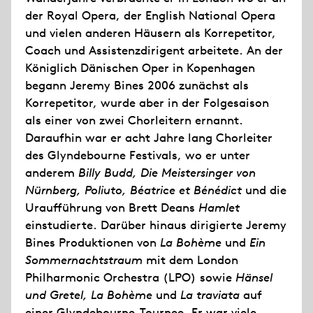
der Royal Opera, der English National Opera
und vielen anderen Häusern als Korrepetitor,
Coach und Assistenzdirigent arbeitete. An der
Königlich Dänischen Oper in Kopenhagen
begann Jeremy Bines 2006 zunächst als
Korrepetitor, wurde aber in der Folgesaison
als einer von zwei Chorleitern ernannt.
Daraufhin war er acht Jahre lang Chorleiter
des Glyndebourne Festivals, wo er unter
anderem
Billy Budd, Die Meistersinger von
Nürnberg, Poliuto, Béatrice et Bénédict
und die
Uraufführung von Brett Deans
Hamlet
einstudierte. Darüber hinaus dirigierte Jeremy
Bines Produktionen von
La Bohème
und
Ein
Sommernachtstraum
mit dem London
Philharmonic Orchestra (LPO) sowie
Hänsel
und Gretel, La Bohème
und
La traviata
auf
einer Glyndebourne-Tournee. Er war viele