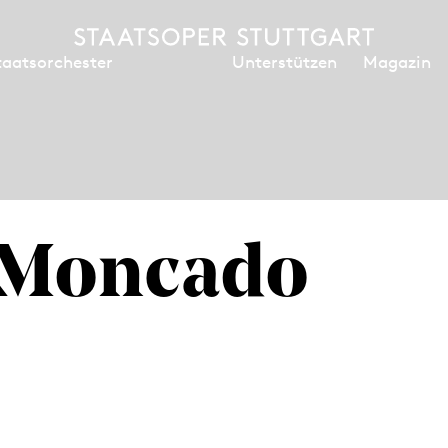
Unterstützen
Magazin
taatsorchester
 Moncado