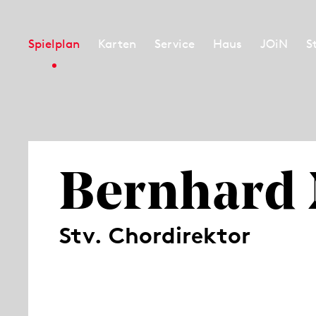
Spielplan
Karten
Service
Haus
JOiN
S
Bernhard
Stv. Chordirektor