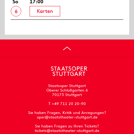
So
17:00
Karten
6
Staatsoper Stuttgart
Oberer Schloßgarten 6
70173 Stuttgart
T +49 711 20 20-90
Sie haben Fragen, Kritik und Anregungen?
oper@staatstheater-stuttgart.de
Sie haben Fragen zu Ihren Tickets?
tickets@staatstheater-stuttgart.de