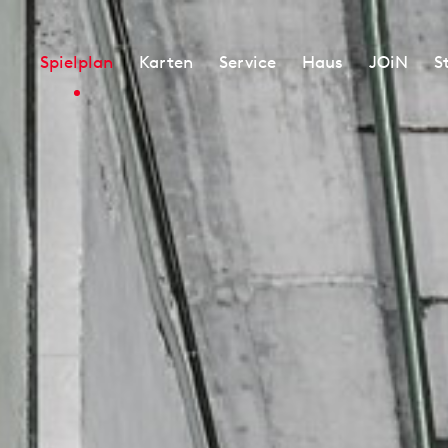
Spielplan
Karten
Service
Haus
JOiN
S